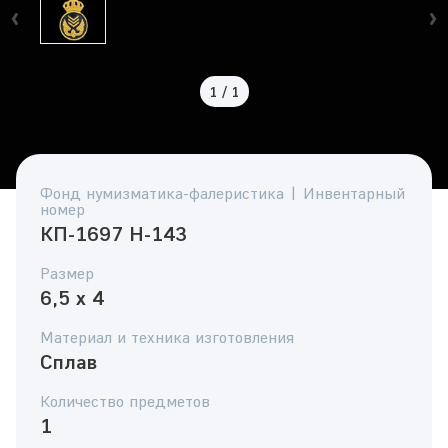
1
/
1
Фонд нумизматика-фалеристика | Инвентарный
номер
КП-1697 Н-143
Размер
6,5 х 4
Материал и техника изготовления
Сплав
Количество предметов
1