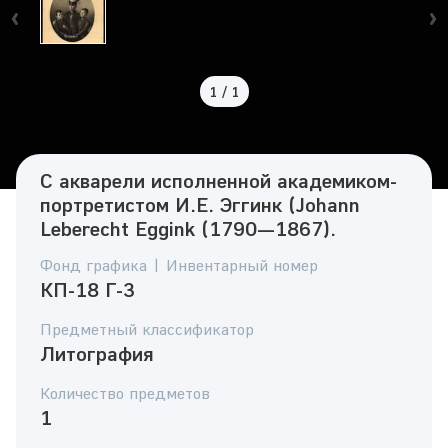
1
/
1
С акварели исполненной академиком-
портретистом И.Е. Эггинк (Johann
Leberecht Eggink (1790—1867).
Фонд графика | Инвентарный номер
КП-18 Г-3
Предметный классификатор
Литография
Количество предметов
1