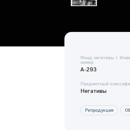
Фонд негативы | Инв
номер
А-293
Предметный классифи
Негативы
Репродукция
О