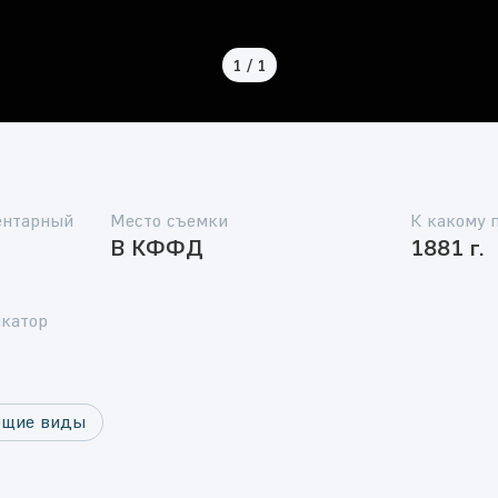
1
/
1
ентарный
Место съемки
К какому 
В КФФД
1881 г.
катор
бщие виды