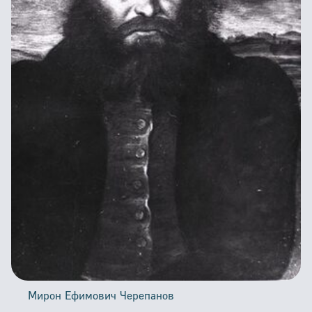
Здания и сооружения
Железнодорожные переезды
Погрузо-разгрузочные работы
Бронепоезда
Контейнеры
Фирменные поезда
Автомотрисы
Пакгаузы
Приказы и уставы
Планы и чертежи
Пояснительные записки
Расписания поездов
Великая Отечественная Война
Мотовозы
Грамоты
Герои Социалистического труда
Памятники
Пассажирские вагоны
Грузовые вагоны
Инструкции
Мирон Ефимович Черепанов
Тормозное оборудование